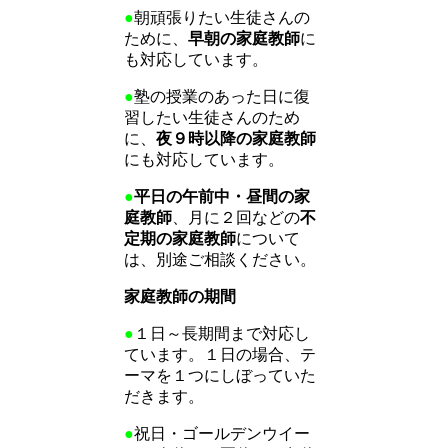
●
朝頑張りたい生徒さんの
ために、
早朝の家庭教師
に
も対応しています。
●
塾の授業のあった日に復
習したい生徒さんのため
に、
夜９時以降の家庭教師
にも対応しています。
●
平日の午前中・昼間の家
庭教師
、月に２回などの
不
定期の家庭教師
について
は、別途ご相談ください。
家庭教師の期間
●
１日～長期間まで対応し
ています。１日の場合、テ
ーマを１つにしぼっていた
だきます。
●
祝日・ゴールデンウイー