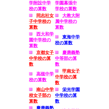
学附設中学
学園幕張中
校の算数
学校の算数
同志社女
大教大附
子中学校の
属中学校の
算数
算数
西大和学
東海中学
園中学校の
校の算数
算数
京都女子
慶應義塾
中学校の算
中等部の算
数
数
甲南女子
高槻中学
中学校の算
校の算数
数
南山中学
栄光学園
校女子部の
中学校の算
算数
数
慶應義塾