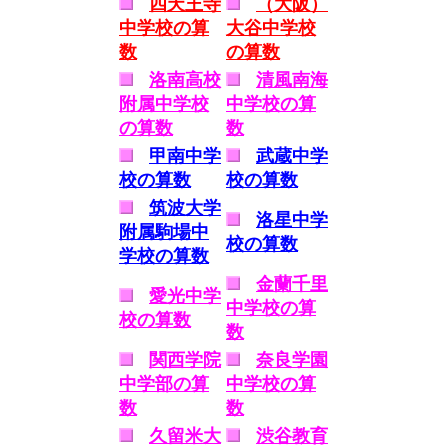
四天王寺
（大阪）
中学校の算
大谷中学校
数
の算数
洛南高校
清風南海
附属中学校
中学校の算
の算数
数
甲南中学
武蔵中学
校の算数
校の算数
筑波大学
洛星中学
附属駒場中
校の算数
学校の算数
金蘭千里
愛光中学
中学校の算
校の算数
数
関西学院
奈良学園
中学部の算
中学校の算
数
数
久留米大
渋谷教育