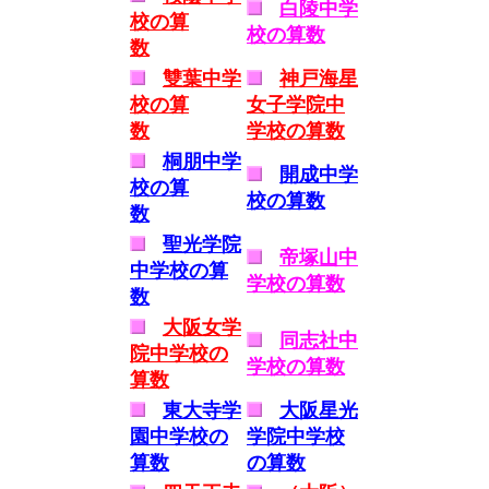
白陵中学
校の算
校の算数
数
雙葉中学
神戸海星
校の算
女子学院中
数
学校の算数
桐朋中学
開成中学
校の算
校の算数
数
聖光学院
帝塚山中
中学校の算
学校の算数
数
大阪女学
同志社中
院中学校の
学校の算数
算数
東大寺学
大阪星光
園中学校の
学院中学校
算数
の算数