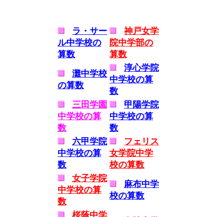
ラ・サー
神戸女学
ル中学校の
院中学部の
算数
算数
淳心学院
灘中学校
中学校の算
の算数
数
三田学園
甲陽学院
中学校の算
中学校の算
数
数
六甲学院
フェリス
中学校の算
女学院中学
数
校の算数
女子学院
麻布中学
中学校の算
校の算数
数
桜蔭中学