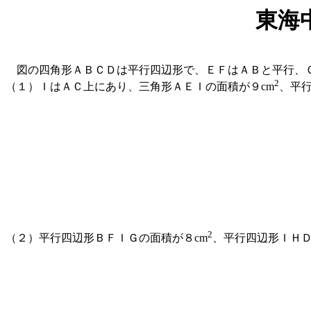
東海
図の四角形ＡＢＣＤは平行四辺形で、ＥＦはＡＢと平行、Ｇ
2
（１）ＩはＡＣ上にあり、三角形ＡＥＩの面積が９cm
、平行
2
（２）平行四辺形ＢＦＩＧの面積が８cm
、平行四辺形ＩＨＤ