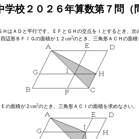
中学校２０２６年算数第７問（
ＨはＡＤと平行です。ＥＦとＧＨの交点をＩとするとき、次
2
四辺形ＢＦＩＧの面積が１２cm
のとき、三角形ＡＣＨの面積
2
Ｅの面積が２cm
のとき、三角形ＡＣＩの面積を求めなさい。