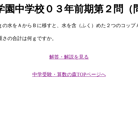
学園中学校０３年前期第２問（
の水をＡからＢに移すと、水を含（ふく）めた２つのコップ
重さの合計は何ｇですか。
解答・解説を見る
中学受験・算数の森TOPページへ