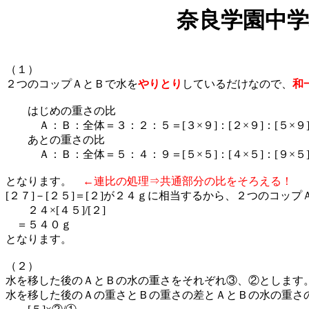
奈良学園中学
（１）
２つのコップＡとＢで水を
やりとり
しているだけなので、
和
はじめの重さの比
Ａ：Ｂ：全体＝３：２：５＝[３×９]：[２×９]：[５×９]＝[
あとの重さの比
Ａ：Ｂ：全体＝５：４：９＝[５×５]：[４×５]：[９×５]＝[
となります。
←連比の処理⇒共通部分の比をそろえる！
[２７]－[２５]＝[２]が２４ｇに相当するから、２つのコッ
２４×[４５]/[２]
＝５４０ｇ
となります。
（２）
水を移した後のＡとＢの水の重さをそれぞれ③、②としま
水を移した後のＡの重さとＢの重さの差とＡとＢの水の重さの差