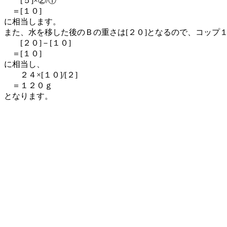
[５]×②/①
＝[１０]
に相当します。
また、水を移した後のＢの重さは[２０]となるので、コップ
[２０]－[１０]
＝[１０]
に相当し、
２４×[１０]/[２]
＝１２０ｇ
となります。