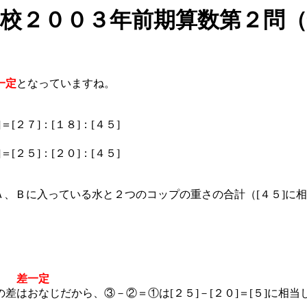
校２００３年前期算数第２問（
一定
となっていますね。
２７]：[１８]：[４５]
２５]：[２０]：[４５]
プＡ、Ｂに入っている水と２つのコップの重さの合計（[４５]に
す。
差一定
はおなじだから、③－②＝①は[２５]－[２０]＝[５]に相