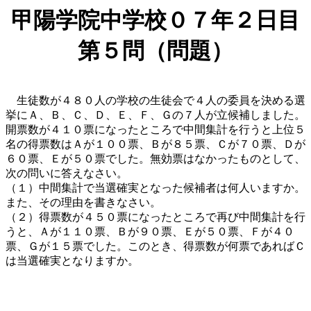
甲陽学院中学校０７年２日目
第５問（問題）
生徒数が４８０人の学校の生徒会で４人の委員を決める選
挙にＡ、Ｂ、Ｃ、Ｄ、Ｅ、Ｆ、Ｇの７人が立候補しました。
開票数が４１０票になったところで中間集計を行うと上位５
名の得票数はＡが１００票、Ｂが８５票、Ｃが７０票、Ｄが
６０票、Ｅが５０票でした。無効票はなかったものとして、
次の問いに答えなさい。
（１）中間集計で当選確実となった候補者は何人いますか。
また、その理由を書きなさい。
（２）得票数が４５０票になったところで再び中間集計を行
うと、Ａが１１０票、Ｂが９０票、Ｅが５０票、Ｆが４０
票、Ｇが１５票でした。このとき、得票数が何票であればＣ
は当選確実となりますか。