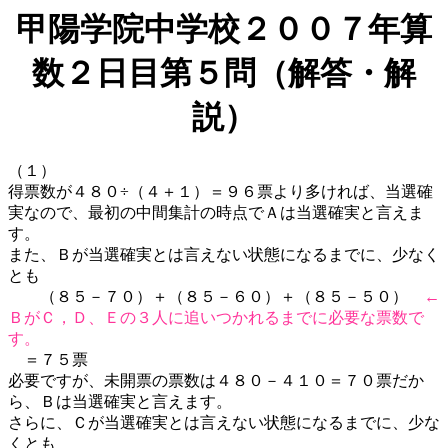
甲陽学院中学校２００７年算
数２日目第５問（解答・解
説）
（１）
得票数が４８０÷（４＋１）＝９６票より多ければ、当選確
実なので、最初の中間集計の時点でＡは当選確実と言えま
す。
また、Ｂが当選確実とは言えない状態になるまでに、少なく
とも
（８５－７０）＋（８５－６０）＋（８５－５０）
←
ＢがＣ，Ｄ、Ｅの３人に追いつかれるまでに必要な票数で
す。
＝７５票
必要ですが、未開票の票数は４８０－４１０＝７０票だか
ら、Ｂは当選確実と言えます。
さらに、Ｃが当選確実とは言えない状態になるまでに、少な
くとも