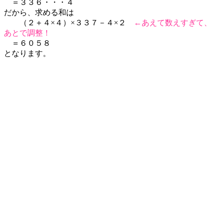
＝３３６・・・４
だから、求める和は
（２＋４×４）×３３７－４×２
←あえて数えすぎて、
あとで調整！
＝６０５８
となります。