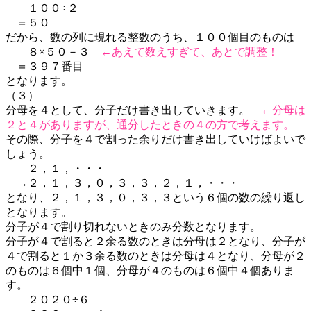
１００÷２
＝５０
だから、数の列に現れる整数のうち、１００個目のものは
８×５０－３
←あえて数えすぎて、あとで調整！
＝３９７番目
となります。
（３）
分母を４として、分子だけ書き出していきます。
←分母は
２と４がありますが、通分したときの４の方で考えます。
その際、分子を４で割った余りだけ書き出していけばよいで
しょう。
２，１，・・・
→２，１，３，０，３，３，２，１，・・・
となり、２，１，３，０，３，３という６個の数の繰り返し
となります。
分子が４で割り切れないときのみ分数となります。
分子が４で割ると２余る数のときは分母は２となり、分子が
４で割ると１か３余る数のときは分母は４となり、分母が２
のものは６個中１個、分母が４のものは６個中４個ありま
す。
２０２０÷６