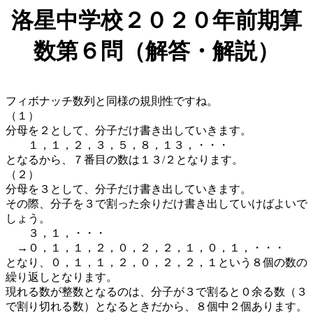
洛星中学校２０２０年前期算
数第６問（解答・解説）
フィボナッチ数列と同様の規則性ですね。
（１）
分母を２として、分子だけ書き出していきます。
１，１，２，３，５，８，１３，・・・
となるから、７番目の数は１３/２となります。
（２）
分母を３として、分子だけ書き出していきます。
その際、分子を３で割った余りだけ書き出していけばよいで
しょう。
３，１，・・・
→０，１，１，２，０，２，２，１，０，１，・・・
となり、０，１，１，２，０，２，２，１という８個の数の
繰り返しとなります。
現れる数が整数となるのは、分子が３で割ると０余る数（３
で割り切れる数）となるときだから、８個中２個あります。