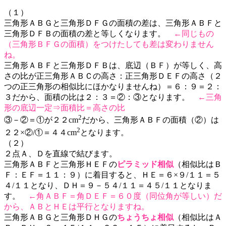
（１）
三角形ＡＢＧと三角形ＤＦＧの面積の差は、三角形ＡＢＦと
三角形ＤＦＢの面積の差と等しくなります。
←同じもの
（三角形ＢＦＧの面積）をつけたしても差は変わりません
ね。
三角形ＡＢＦと三角形ＤＦＢは、底辺（ＢＦ）が等しく、高
さの比が正三角形ＡＢＣの高さ：正三角形ＤＥＦの高さ（２
つの正三角形の相似比にほかなりませんね）＝６：９＝２：
３だから、面積の比は２：３＝②：③となります。
←三角
形の底辺一定⇒面積比＝高さの比
2
③－②＝①が２２cm
だから、三角形ＡＢＦの面積（②）は
2
２２×②/①＝４４cm
となります。
（２）
２点Ａ、Ｄを直線で結びます。
三角形ＡＢＦと三角形ＨＥＦの
ピラミッド相似
（相似比はＢ
Ｆ：ＥＦ＝１１：９）に着目すると、ＨＥ＝６×９/１１＝５
４/１１となり、ＤＨ＝９－５４/１１＝４５/１１となりま
す。
←角ＡＢＦ＝角ＤＥＦ＝６０度（同位角が等しい）だ
から、ＡＢとＨＥは平行となりますね。
三角形ＡＢＧと三角形ＤＨＧの
ちょうちょ相似
（相似比はＡ