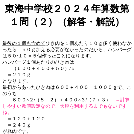
東海中学校２０２４年算数第
１問（２）（解答・解説）
最後の１個も含めて
ひき肉を１個あたり１０ｇ多く使わなか
ったら、５０ｇ加える必要がなかったのだから、ハンバーグ
は５０/１０＝５個作ったことになります。
ハンバーグ１個あたりのひき肉は
（６００＋４００＋５０）/５
＝２１０ｇ
となります。
最初からあったひき肉は６００＋４００＝１０００ｇで、こ
のうち
６００×２/（８＋２）＋４００×３/（７＋３）
←計算
しやすい数値設定なので、天秤を利用するまでもないです
ね。
＝１２０＋１２０
＝２４０ｇ
が豚肉です。