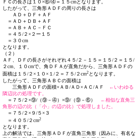
ＦＣの長さは１０×⑥/④＝１５cmとなります。
したがって、三角形ＡＤＦの周りの長さは
ＡＤ＋ＤＦ＋ＡＦ
＝ＡＤ＋ＤＢ＋ＡＦ
＝ＡＢ＋ＡＣ－ＦＣ
＝４５/２×２ー１５
＝３０cm
となります。
（２）
ＡＦ、ＤＦの長さがそれぞれ４５/２－１５＝１５/２＝１５/
２cm、１０cmで、角ＤＦＡが直角だから、三角形ＡＤＦの
2
面積は１５/２×１０×１/２＝７５/２cm
となります。
したがって、三角形ＡＢＣの面積は
三角形ＡＤＦの面積×ＡＢ/ＡＤ×ＡＣ/ＡＦ
←いわゆる
隣辺比の処理です。
＝７５/２×⑨/（⑨－④）×⑨/（⑨－⑥）
←相似な直角三
角形の辺の比（「小」の辺の比）で処理しました。
＝７５/２×９/５×３
2
＝４０５/２cm
となります。
上の解法では、三角形ＡＤＦが直角三角形（因みに、有名な