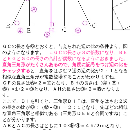
ＧＣの長さを⑥とおくと、与えられた辺の比の条件より、図
のようになります。
←ＧＣの長さが３の倍数になり、ＢＥ
とＥＧとＧＣの長さの合計が偶数になるようにおきました。
直角三角形がたくさんあるので、角度に記号をつけ辺の比を
チェックする
と、直角をはさむ２辺の辺の比が２：１となる
相似な直角三角形が複数登場することがわかりますね。
ＧＦの長さは⑥×２＝⑫となり、ＢＨの長さは（④＋⑧＋
⑥）×１/２＝⑨となり、ＡＨの長さは⑨×２＝⑱となりま
す。
ここで、ＤＩを引くと、三角形ＤＩＦは、直角をはさむ２辺
の長さの比が⑧：（⑫－⑧）＝２：１となり、先ほどの相似
な直角三角形と相似である（三角形ＤＥＢと合同ですね）こ
とが分かります。
ＡＢとＡＣの長さはともに１０×⑨/④＝４５/２cmとなり、