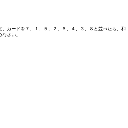
）
ば、カードを７、１、５、２、６、４、３、８と並べたら、和
めなさい。