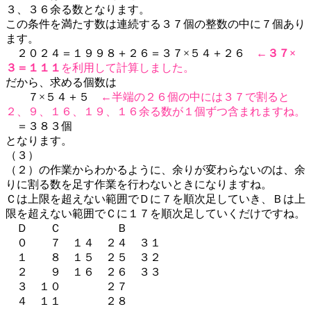
３、３６余る数となります。
この条件を満たす数は連続する３７個の整数の中に７個あり
ます。
２０２４＝１９９８＋２６＝３７×５４＋２６
←
３７×
３＝１１１
を利用して計算しました。
だから、求める個数は
７×５４＋５
←半端の２６個の中には３７で割ると
２、９、１６、１９、１６余る数が１個ずつ含まれますね。
＝３８３個
となります。
（３）
（２）の作業からわかるように、余りが変わらないのは、余
りに割る数を足す作業を行わないときになりますね。
Ｃは上限を超えない範囲でＤに７を順次足していき、Ｂは上
限を超えない範囲でＣに１７を順次足していくだけですね。
Ｄ Ｃ Ｂ
０ ７ １４ ２４ ３１
１ ８ １５ ２５ ３２
２ ９ １６ ２６ ３３
３ １０ ２７
４ １１ ２８