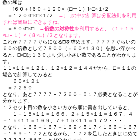
数の和は
[６０＋{６０＋１２０×（□ー１）]×□×１/２
＝１２０×□×□×１/２
←[ ]の中の計算は分配法則を利用
すれば簡単にできますね。
＝６０×□×□
←
倍数の対称性
を利用すると、（１＋１５
×□－１）×（８×□）/２となります。
これが７７７７ぐらになる□を求めます。７７７７ぐらいの
６０の倍数として７８００（＝６０×１３０）を思い浮かべ
ると、□×□は１３０より少し小さい数であることがわかりま
す。
１１×１１＝１２１、１２×１２＝１４４だから、□＝１１の
場合で計算してみると
６０×１２１
＝７２６０
となり、あと７７７７－７２６０＝５１７必要となることが
分かります。
１２セット目の数を小さい方から順に書き出していると、
１＋１５×１１＝１６６、２＋１５×１１＝１６７、４
＋１５×１１＝１６９、７＋１５×１１＝１７２・・・
となり、１６６＋１６７＋１６９＜５１７＜１６６＋１６７
＋１６９＋１７２となるから、１７２を足したときはじめて