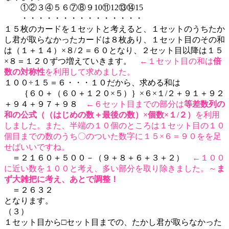
①②３④５６⑦⑧９10⑪12⑬⑭15
・・・・・・・・・・・・・・・
１５枚のカードを１セットと考えると、１セットのうちたか
し君が取らなかったカードは８枚あり、１セット目のその和
は（１＋１４）×８/２＝６０となり、２セット目以降は１５
×８＝１２０ずつ増えていきます。
←１セット目の和は
倍
数の対称性
を利用して求めました。
１００÷１５＝６・・・１０だから、求める和は
｛６０＋（６０＋１２０×５）｝×６×１/２＋９１＋９２
＋９４＋９７＋９８
←６セット目までの部分は
等差数列の
和の公式（（はじめの数＋最後の数）×個数×１/２）
を利用
しました。また、半端の１０個のところは１セット目の１０
個目までの数のうち〇のついた数字に１５×６＝９０をを足
せばいいですね。
＝２１６０＋５００－（９＋８＋６＋３＋２）
←１００
に近い数を１００と考え、多い部分を取り除きました。～
ま
ず大雑把に考え、あとで調整！
＝２６３２
となります。
（３）
１セット目から□セット目までの、たかし君が取らなかった