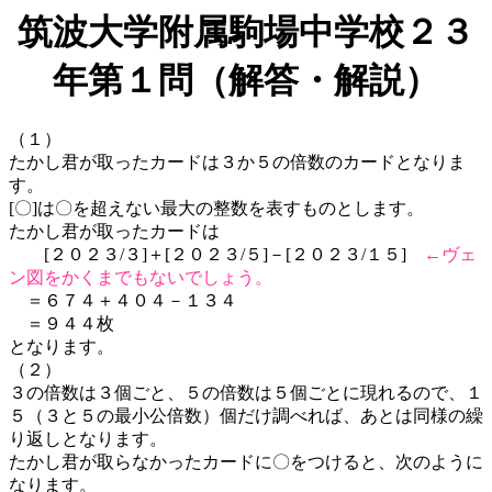
筑波大学附属駒場中学校２３
年第１問（解答・解説）
（１）
たかし君が取ったカードは３か５の倍数のカードとなりま
す。
[〇]は〇を超えない最大の整数を表すものとします。
たかし君が取ったカードは
[２０２３/３]＋[２０２３/５]－[２０２３/１５]
←ヴェ
ン図をかくまでもないでしょう。
＝６７４＋４０４－１３４
＝９４４枚
となります。
（２）
３の倍数は３個ごと、５の倍数は５個ごとに現れるので、１
５（３と５の最小公倍数）個だけ調べれば、あとは同様の繰
り返しとなります。
たかし君が取らなかったカードに〇をつけると、次のように
なります。