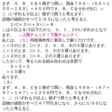
まず、Ａ、Ｂ、Ｃを１個ずつ買い、残金７００－（５０＋１
００＋１５０）＝４００円でＡ、Ｂ、Ｃをそれぞれ□、○、
△（いずれも０以上）個ずつ買うと考えます。
品物の値段がすべて１/５０になったと考えると、
１×□＋２×○＋３×△＝８
△は０以上８/３以下だから、０、１、２のいずれかとなり
ます。
←
上限チェック！下限チェック！
あとは、（１）同様偶奇性に着目して解くだけです。
△＝０のとき、□＝０、２、４、６、８の５通りあります。
△＝１のとき、□＝１、３、５の３通りあります。
△＝２のとき、□＝０、２の２通りあります。
したがって、考えられる組み合わせは全部で
５＋３＋２
＝１０通り
あります。
（３）
まず、Ａ、Ｂ、Ｃを１個ずつ買い、残金１４９９－（４７＋
９７＋１４７）＝１２０８円でＡ、Ｂ、Ｃをそれぞれ□、
○、△（いずれも０以上）個ずつ買うと考えます。
品物の値段がすべて４７円引きになり、さらに１/５０にな
ったと考えると、