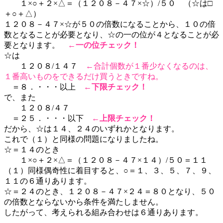
１×○＋２×△＝（１２０８－４７×☆）/５０ （☆は□
＋○＋△）
１２０８－４７×☆が５０の倍数になることから、１０の倍
数となることが必要となり、☆の一の位が４となることが必
要となります。
←
一の位チェック！
☆は
１２０８/１４７
←合計個数が１番少なくなるのは、
１番高いものをできるだけ買うときですね。
＝８．・・・以上
←
下限チェック！
で、また
１２０８/４７
＝２５．・・・以下
←
上限チェック！
だから、☆は１４、２４のいずれかとなります。
これで（１）と同様の問題になりましたね。
☆＝１４のとき
１×○＋２×△＝（１２０８－４７×１４）/５０＝１１
（１）同様偶奇性に着目すると、○＝１、３、５、７、９、
１１の６通りあります。
☆＝２４のとき、１２０８－４７×２４＝８０となり、５０
の倍数とならないから条件を満たしません。
したがって、考えられる組み合わせは６通りあります。