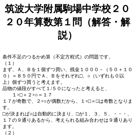
筑波大学附属駒場中学校２０
２０年算数第１問（解答・解
説）
条件不足のつるかめ算（不定方程式）の問題です。
（１）
まず、Ａ、Ｂを１個ずつ買い、残金１０００－（５０＋１０
０）＝８５０円でＡ、Ｂをそれぞれ□、○（いずれも０以
上）個ずつ買うと考えます。
品物の値段がすべて１/５０になったと考えると、
１×□＋２×○＝１７
１７が奇数で、２×○が偶数だから、１×□＝□は奇数となりま
す。
□が決まれば○は自動的に決まり、□が１、３、５、・・・、
１７の９通りあるから、考えられる組み合わせは９通りあり
ます。
（２）