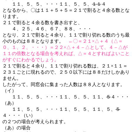
１１、５、５、・・・１１、５、５、
１１
４
となるから、〇は１１＋５＋５＝２１で割ると４余る数とな
ります。
２１で割ると４余る数を書き出すと、
４、２５、４６、６７、８８、・・・
となり、２１で割ると４余り、１１で割り切れる数のうち最
小のものは８８となります。
←〇＝２１×△＋４（△＝
０、１、２、・・・）＝２２×△＋４－△として、４－△が
１１の倍数となる場合を考えれば、△＝４とすればよいこと
がすぐにわかるでしょう。
２１で割ると４余り、１１で割り切れる数は、２１×１１＝
２３１ごとに現れるので、２５０以下には８８だけしかあり
ません。
したがって、同窓会に集まった人数は８８人となります。
（イ）
１１、５、５、・・・１１、５、５、１１、
５
４・・・
（あ）
１１、５、５、・・・１１、５、５、１１、５、
５
４・・・（い）
の２つの場合が考えられます。
（あ）の場合