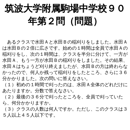
筑波大学附属駒場中学校９０
年第２問（問題）
あるクラスで水田Ａと水田Ｂの稲刈りをしました。水田Ａ
は水田Ｂの２倍に広さです。始めの１時間は全員で水田Ａの
稲刈りをし、次の１時間は、クラスを半分に分けて、一方が
水田Ａ、もう一方が水田Ｂの稲刈りをしました。その結果、
水田Ａはちょうど刈り終えましたが、水田Ｂの方は終わらな
かったので、何人か残って稲刈りをしたところ、さらに３６
分かかりました。次の問いに答えなさい。
（１）初めの１時間で刈ったのは、水田Ａ全体のどれだけに
あたりますか。分数で答えなさい。
（２）最後の３６分で刈ったところを、全員で刈っていた
ら、何分かかりますか。
（３）クラスの人数は何人ですか。ただし、このクラスは３
５人以上４５人以下です。