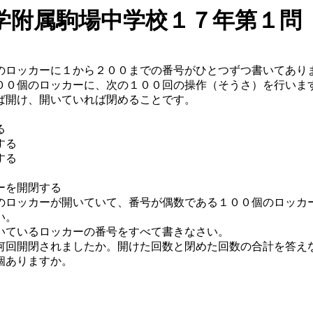
学附属駒場中学校１７年第１問
ロッカーに１から２００までの番号がひとつずつ書いてあり
０個のロッカーに、次の１００回の操作（そうさ）を行いま
ば開け、開いていれば閉めることです。
る
する
する
ーを開閉する
ロッカーが開いていて、番号が偶数である１００個のロッカ
い。
いているロッカーの番号をすべて書きなさい。
何回開閉されましたか。開けた回数と閉めた回数の合計を答え
個ありますか。