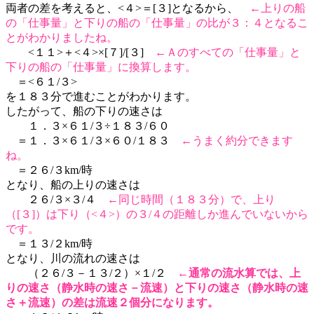
両者の差を考えると、<４>＝[３]となるから、
←上りの船
の「仕事量」と下りの船の「仕事量」の比が３：４となるこ
とがわかりましたね。
<１１>＋<４>×[７]/[３]
←Ａのすべての「仕事量」と
下りの船の「仕事量」に換算します。
＝<６１/３>
を１８３分で進むことがわかります。
したがって、船の下りの速さは
１．３×６１/３÷１８３/６０
＝１．３×６１/３×６０/１８３
←うまく約分できます
ね。
＝２６/３km/時
となり、船の上りの速さは
２６/３×３/４
←同じ時間（１８３分）で、上り
（[３]）は下り（<４>）の３/４の距離しか進んでいないから
です。
＝１３/２km/時
となり、川の流れの速さは
（２６/３－１３/２）×１/２
←
通常の流水算では、上
りの速さ（静水時の速さ－流速）と下りの速さ（静水時の速
さ＋流速）の差は流速２個分になります。