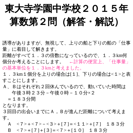
東大寺学園中学校２０１５年
算数第２問（解答・解説）
誘導がありますが、無視して、上りの船と下りの船の「仕事
量」に着目して解きます。
距離がすべて１．３の倍数になっているので、１．３km何
個分か考えることにします。
←計算の便宜上、「仕事量」
の基本単位を１．３kmと考えました。
１．３km１個分を上りの場合は[１]、下りの場合は<１>と表
すことにします。
Ａ、Ｂはそれぞれ２回休んでいるので、動いていた時間は
午後３時２３分－午後０時－１０分×２
＝１８３分間
となります。
３回目の出会いまでにＡ，Ｂが進んだ距離について考えま
す。
Ａ <７>＋<７>－<３>＋[７]＝<１１>＋[７] １８３分
Ｂ <７>＋[７]＋[３]＝<７>＋[１０] １８３分