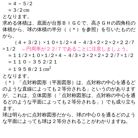
＝４－５/２
＝３/２cm
となります。
求める体積は、底面が台形ＢＩＧＣで、高さＧＨの四角柱の
体積から、球の体積の半分（（＊）を参照）を引いたものだ
から、
（４＋３/２）×１０×１/２×４－４/３×２×２×２×２２/７
×１/２
←円周率が２２/７であることに注意しましょう。
＝１１/２×１０×１/２×４－４/３×２×２×２×２２/７×１/２
＝１１０－３５２/２１
2
＝１９５８/２１cm
となります。
（＊）「点対称図形（平面図形）は、点対称の中心を通るど
のような直線によっても２等分される」というのがあります
が、これは、立体図形（「点対称図形は、点対称の中心を通
るどのような平面によっても２等分される」）でも成り立ち
ます。
球は明らかに点対称図形だから、球の中心Ｏを通るどのよう
な平面によっても球は２等分されることがわかりますね。