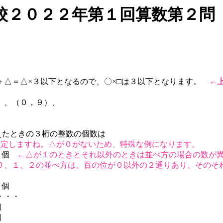
校２０２２年第１回算数第２問
、
△＋△＝△×３以下となるので、〇×□は３以下となります。
←
）、（０，９）、
えたときの３桁の整数の個数は
確定しますね。△が０がないため、特殊な例になります。
３４個
←△が１のときとそれ以外のときは並べ方の場合の数が
０、１、２の並べ方は、百の位が０以外の２通りあり、そのそ
０個
・・・
個
個