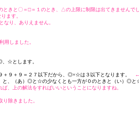
のときと〇＝□＝１のとき、△の上限に制限は出てきませんで
なります。
下となり、ありえません。
利用しました。
◎、☆とします。
は９＋９＋９＝２７以下だから、◎×☆は３以下となります。
）と、（あ）◎と☆の少なくとも一方が０のときと（い）◎
れば、上の解法をすればいいということになりますね。
取り除きました。