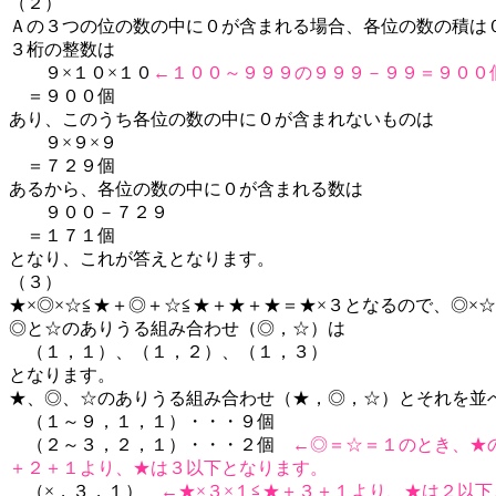
（２）
Ａの３つの位の数の中に０が含まれる場合、各位の数の積は
３桁の整数は
９×１０×１０
←１００～９９９の９９９－９９＝９００
＝９００個
あり、このうち各位の数の中に０が含まれないものは
９×９×９
＝７２９個
あるから、各位の数の中に０が含まれる数は
９００－７２９
＝１７１個
となり、これが答えとなります。
（３）
★×◎×☆≦★＋◎＋☆≦★＋★＋★＝★×３となるので、◎
◎と☆のありうる組み合わせ（◎，☆）は
（１，１）、（１，２）、（１，３）
となります。
★、◎、☆のありうる組み合わせ（★，◎，☆）とそれを並
（１～９，１，１）・・・９個
（２～３，２，１）・・・２個
←◎＝☆＝１のとき、★
＋２＋１より、★は３以下となります。
（×，３，１）
←★×３×１≦★＋３＋１より、★は２以