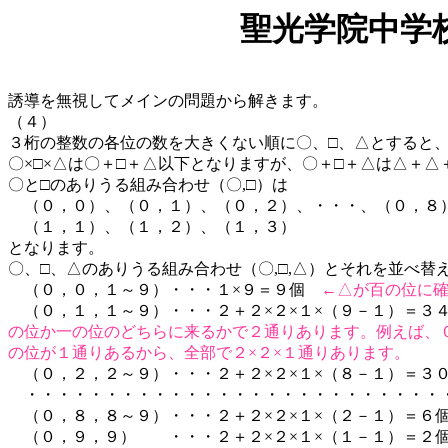
聖光学院中学
誘導を無視してメインの問題から解きます。
（４）
３桁の整数の各位の数を大きくない順に〇、□、△とすると
〇×□×△は〇＋□＋△以下となりますが、〇＋□＋△は△＋
〇と□のありうる組み合わせ（〇,□）は
（０，０）、（０，１）、（０，２）、・・・、（０，８
（１，１）、（１，２）、（１，３）
となります。
〇、□、△のありうる組み合わせ（〇,□,△）とそれを並べ替
（０，０，１～９）・・・１×９＝９個
←△が百の位に
（０，１，１～９）・・・２＋２×２×１×（９－１）＝
の位か一の位のどちらに来るかで２通りあります。例えば、
の位が１通りあるから、全部で２×２×１通りあります。
（０，２，２～９）・・・２＋２×２×１×（８－１）＝３
・・・・・・・・・・・・・・・・・・・・・・・・・・
（０，８，８～９）・・・２＋２×２×１×（２－１）＝６
（０，９，９） ・・・２＋２×２×１×（１－１）＝２