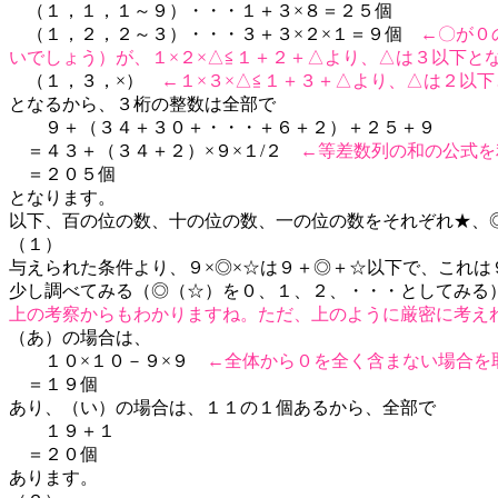
（１，１，１～９）・・・１＋３×８＝２５個
（１，２，２～３）・・・３＋３×２×１＝９個
←〇が０
いでしょう）が、１×２×△≦１＋２＋△より、△は３以下と
（１，３，×）
←１×３×△≦１＋３＋△より、△は２以
となるから、３桁の整数は全部で
９＋（３４＋３０＋・・・＋６＋２）＋２５＋９
＝４３＋（３４＋２）×９×１/２
←等差数列の和の公式を
＝２０５個
となります。
以下、百の位の数、十の位の数、一の位の数をそれぞれ★、
（１）
与えられた条件より、９×◎×☆は９＋◎＋☆以下で、これ
少し調べてみる（◎（☆）を０、１、２、・・・としてみる
上の考察からもわかりますね。ただ、上のように厳密に考え
（あ）の場合は、
１０×１０－９×９
←全体から０を全く含まない場合を
＝１９個
あり、（い）の場合は、１１の１個あるから、全部で
１９＋１
＝２０個
あります。