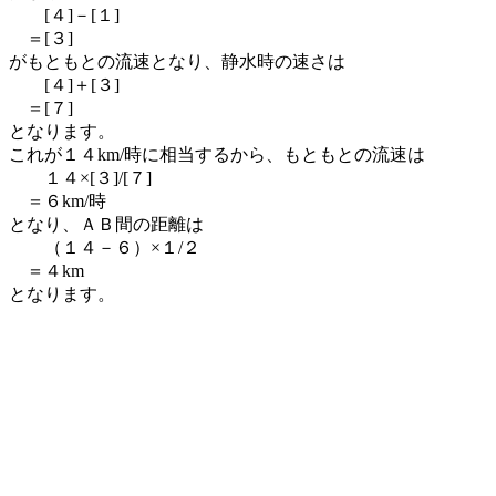
[４]－[１]
＝[３]
がもともとの流速となり、静水時の速さは
[４]＋[３]
＝[７]
となります。
これが１４km/時に相当するから、もともとの流速は
１４×[３]/[７]
＝６km/時
となり、ＡＢ間の距離は
（１４－６）×１/２
＝４km
となります。