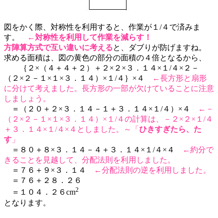
図をかく際、対称性を利用すると、作業が１/４で済みま
す。
←
対称性を利用して作業を減らす！
方陣算方式で互い違いに考える
と、ダブりが防げますね。
求める面積は、図の黄色の部分の面積の４倍となるから、
｛２×（４＋４＋２）＋２×２×３．１４×１/４×２－
（２×２－１×１×３．１４）×１/４｝×４
←長方形と扇形
に分けて考えました。長方形の一部が欠けていることに注意
しましょう。
＝（２０＋２×３．１４－１＋３．１４×１/４）×４
←－
（２×２－１×１×３．１４）×１/４の計算は、－２×２×１/４
＋３．１４×１/４×４としました。～「
ひきすぎたら、た
す
」
＝８０＋８×３．１４－４＋３．１４×１/４×４
←約分で
きることを見越して、分配法則を利用しました。
＝７６＋９×３．１４
←分配法則の逆を利用しました。
＝７６＋２８．２６
2
＝１０４．２６cm
となります。