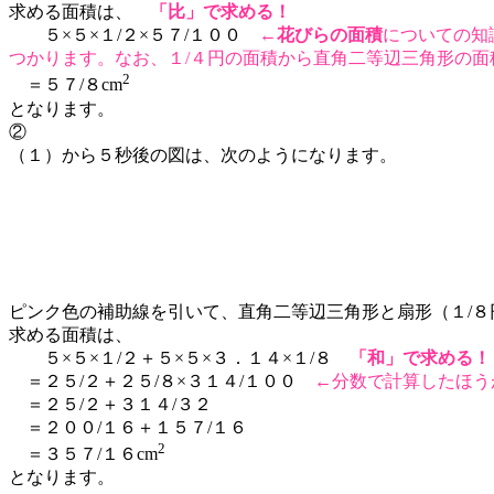
求める面積は、
「比」で求める！
５×５×１/２×５７/１００
←
花びらの面積
についての知
つかります。なお、１/４円の面積から直角二等辺三角形の
2
＝５７/８cm
となります。
②
（１）から５秒後の図は、次のようになります。
ピンク色の補助線を引いて、直角二等辺三角形と扇形（１/
求める面積は、
５×５×１/２＋５×５×３．１４×１/８
「和」で求める！
＝２５/２＋２５/８×３１４/１００
←分数で計算したほう
＝２５/２＋３１４/３２
＝２００/１６＋１５７/１６
2
＝３５７/１６cm
となります。