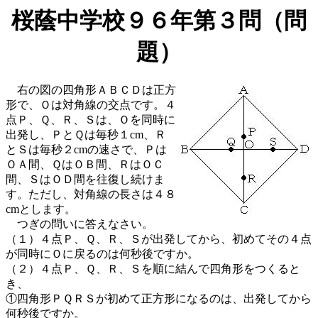
桜蔭中学校９６年第３問（問
題）
右の図の四角形ＡＢＣＤは正方
形で、Ｏは対角線の交点です。４
点Ｐ、Ｑ、Ｒ、Ｓは、Ｏを同時に
出発し、ＰとＱは毎秒１cm、Ｒ
とＳは毎秒２cmの速さで、Ｐは
ＯＡ間、ＱはＯＢ間、ＲはＯＣ
間、ＳはＯＤ間を往復し続けま
す。ただし、対角線の長さは４８
cmとします。
つぎの問いに答えなさい。
（１）４点Ｐ、Ｑ、Ｒ、Ｓが出発してから、初めてその４点
が同時にＯに戻るのは何秒後ですか。
（２）４点Ｐ、Ｑ、Ｒ、Ｓを順に結んで四角形をつくると
き、
①四角形ＰＱＲＳが初めて正方形になるのは、出発してから
何秒後ですか。