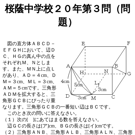
桜蔭中学校２０年第３問（問
題）
図の直方体ＡＢＣＤ－
ＥＦＧＨにおいて、辺Ｄ
Ｃ、ＨＧの真ん中の点を
それぞれＭ、Ｎとしま
す。また、ＭＮ上に点Ｌ
があり、ＡＤ＝４cm、Ｄ
Ｍ＝３cm、ＭＬ＝３cm、
ＡＭ＝５cmです。三角形
ＡＤＭを拡大すると、三
角形ＧＣＢにぴったり重
なります。三角形ＧＣＢの一番短い辺はＢＣです。
このとき次の問いに答えなさい。
（１）次の[ ]にあてはまる数を答えなさい。
辺ＧＣの長さは[ア]cm、ＢＧの長さは[イ]cmです。
（２）三角形ＡＮＢ、三角形ＡＬＢ、三角形ＡＬＮ、三角形