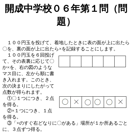
開成中学校０６年第１問（問
題）
１００円玉を投げて、着地したときに表の面が上に出たら
〇を、裏の面が上に出たら×を記録することにします。
１００円玉を６回投げ
て、その表裏に応じて〇
か×を、右の図のような
マス目に、左から順に書
き入れます。このとき、
次の決まりにしたがって
点数が得られます。
①〇１つにつき、２点
を得る。
②×１つにつき、１点
を得る。
③「×のすぐ右どなりに〇がある」場所が１か所あるごと
に、３点ずつ得る。