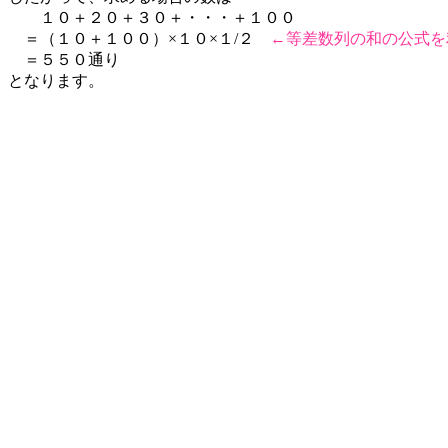
１０＋２０＋３０＋・・・＋１００
＝（１０＋１００）×１０×１/２
←等差数列の和の公式を
＝５５０通り
となります。