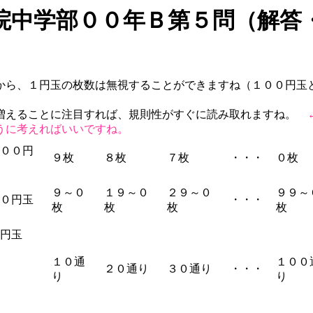
院中学部００年Ｂ第５問（解答
から、１円玉の枚数は無視することができますね（１００円玉
増えることに注目すれば、規則性がすぐに読み取れますね。
うに考えればいいですね。
００円
９枚
８枚
７枚
・・・
０枚
９～０
１９～０
２９～０
９９～
０円玉
・・・
枚
枚
枚
枚
円玉
１０通
１００
２０通り
３０通り
・・・
り
り