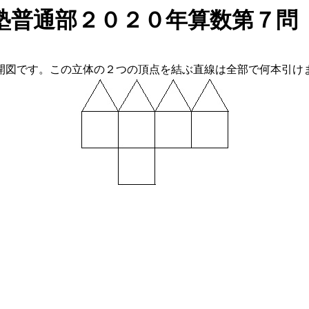
塾普通部２０２０年算数第７問
図です。この立体の２つの頂点を結ぶ直線は全部で何本引け