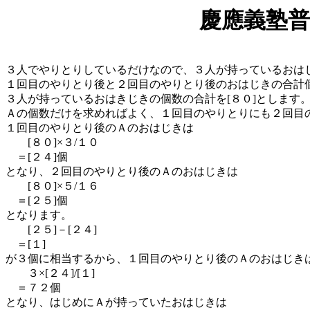
慶應義塾普
３人でやりとりしているだけなので、３人が持っているおは
１回目のやりとり後と２回目のやりとり後のおはじきの合
３人が持っているおはきじきの個数の合計を[８０]としま
Ａの個数だけを求めればよく、１回目のやりとりにも２回目
１回目のやりとり後のＡのおはじきは
[８０]×３/１０
＝[２４]個
となり、２回目のやりとり後のＡのおはじきは
[８０]×５/１６
＝[２５]個
となります。
[２５]－[２４]
＝[１]
が３個に相当するから、１回目のやりとり後のＡのおはじき
３×[２４]/[１]
＝７２個
となり、はじめにＡが持っていたおはじきは