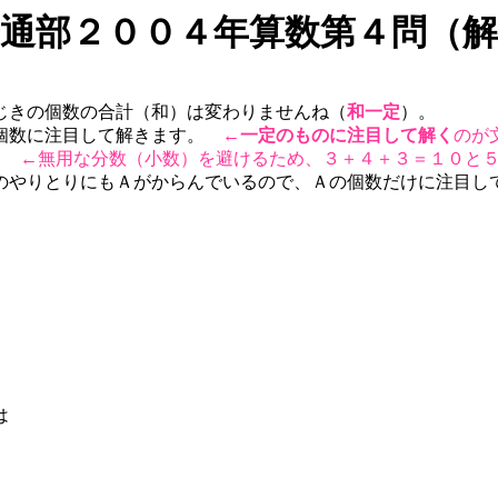
通部２００４年算数第４問（解
じきの個数の合計（和）は変わりませんね（
和一定
）。
計個数に注目して解きます。
←
一定のものに注目して解く
のが
す。
←無用な分数（小数）を避けるため、３＋４＋３＝１０と
のやりとりにもＡがからんでいるので、Ａの個数だけに注目し
は