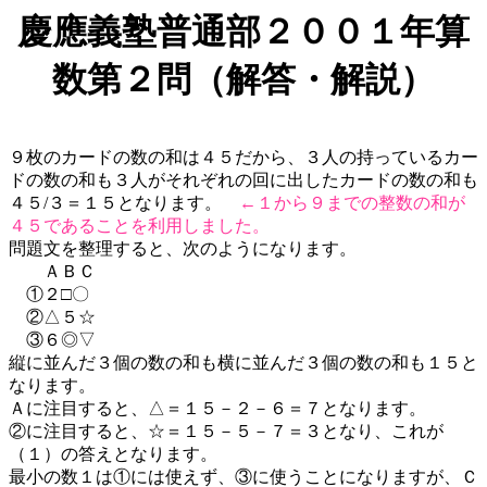
慶應義塾普通部２００１年算
数第２問（解答・解説）
９枚のカードの数の和は４５だから、３人の持っているカー
ドの数の和も３人がそれぞれの回に出したカードの数の和も
４５/３＝１５となります。
←１から９までの整数の和が
４５であることを利用しました。
問題文を整理すると、次のようになります。
ＡＢＣ
①２□〇
②△５☆
③６◎▽
縦に並んだ３個の数の和も横に並んだ３個の数の和も１５と
なります。
Ａに注目すると、△＝１５－２－６＝７となります。
②に注目すると、☆＝１５－５－７＝３となり、これが
（１）の答えとなります。
最小の数１は①には使えず、③に使うことになりますが、Ｃ