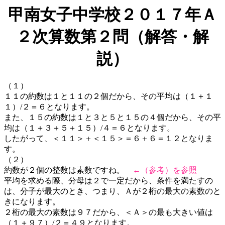
甲南女子中学校２０１７年Ａ
２次算数第２問（解答・解
説）
（１）
１１の約数は１と１１の２個だから、その平均は（１＋１
１）/２＝６となります。
また、１５の約数は１と３と５と１５の４個だから、その平
均は（１＋３＋５＋１５）/４＝６となります。
したがって、＜１１＞＋＜１５＞＝６＋６＝１２となりま
す。
（２）
約数が２個の整数は素数ですね。
←（参考）を参照
平均を求める際、分母は２で一定だから、条件を満たすの
は、分子が最大のとき、つまり、Ａが２桁の最大の素数のと
きになります。
２桁の最大の素数は９７だから、＜Ａ＞の最も大きい値は
（１＋９７）/２＝４９となります。