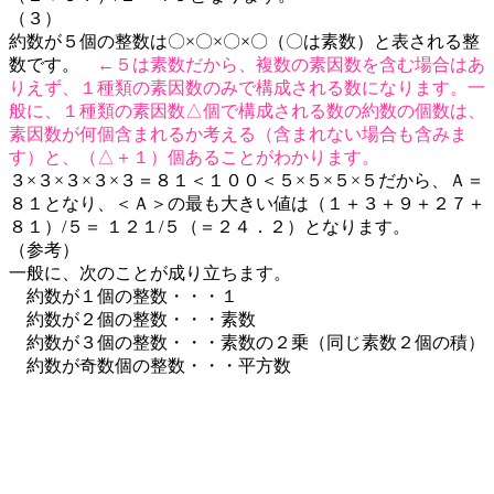
（３）
約数が５個の整数は〇×〇×〇×〇（〇は素数）と表される整
数です。
←５は素数だから、複数の素因数を含む場合はあ
りえず、１種類の素因数のみで構成される数になります。一
般に、１種類の素因数△個で構成される数の約数の個数は、
素因数が何個含まれるか考える（含まれない場合も含みま
す）と、（△＋１）個あることがわかります。
３×３×３×３×３＝８１＜１００＜５×５×５×５だから、Ａ＝
８１となり、＜Ａ＞の最も大きい値は（１＋３＋９＋２７＋
８１）/５＝ １２１/５（＝２４．２）となります。
（参考）
一般に、次のことが成り立ちます。
約数が１個の整数・・・１
約数が２個の整数・・・素数
約数が３個の整数・・・素数の２乗（同じ素数２個の積）
約数が奇数個の整数・・・平方数