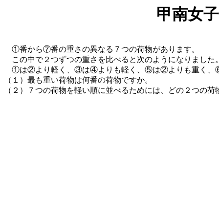
甲南女子
①番から⑦番の重さの異なる７つの荷物があります。
この中で２つずつの重さを比べると次のようになりました
①は②より軽く、③は④よりも軽く、⑤は②よりも重く、⑥
（１）最も重い荷物は何番の荷物ですか。
（２）７つの荷物を軽い順に並べるためには、どの２つの荷