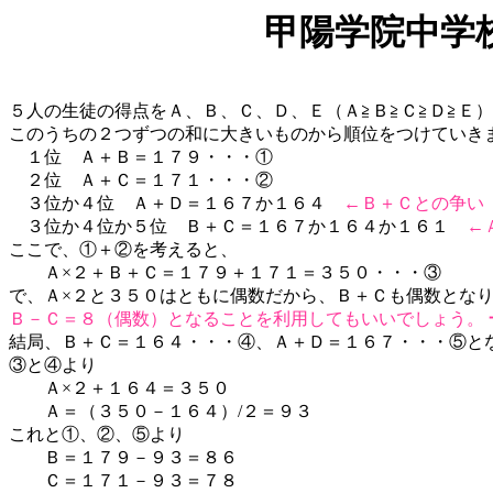
甲陽学院中学
５人の生徒の得点をＡ、Ｂ、Ｃ、Ｄ、Ｅ（Ａ≧Ｂ≧Ｃ≧Ｄ≧Ｅ
このうちの２つずつの和に大きいものから順位をつけていき
１位 Ａ＋Ｂ＝１７９・・・①
２位 Ａ＋Ｃ＝１７１・・・②
３位か４位 Ａ＋Ｄ＝１６７か１６４
←Ｂ＋Ｃとの争い
３位か４位か５位 Ｂ＋Ｃ＝１６７か１６４か１６１
←
ここで、①＋②を考えると、
Ａ×２＋Ｂ＋Ｃ＝１７９＋１７１＝３５０・・・③
で、Ａ×２と３５０はともに偶数だから、Ｂ＋Ｃも偶数とな
Ｂ－Ｃ＝８（偶数）となることを利用してもいいでしょう。
結局、Ｂ＋Ｃ＝１６４・・・④、Ａ＋Ｄ＝１６７・・・⑤と
③と④より
Ａ×２＋１６４＝３５０
Ａ＝（３５０－１６４）/２＝９３
これと①、②、⑤より
Ｂ＝１７９－９３＝８６
Ｃ＝１７１－９３＝７８