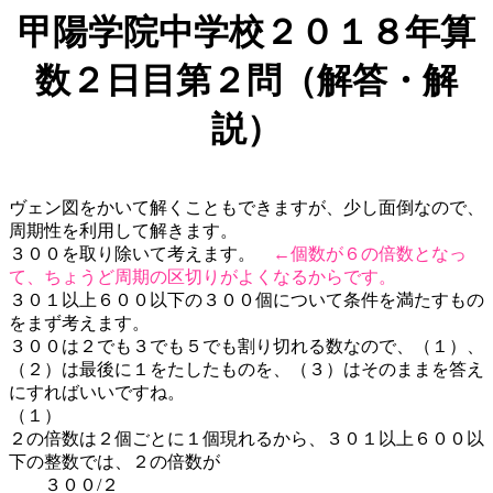
甲陽学院中学校２０１８年算
数２日目第２問（解答・解
説）
ヴェン図をかいて解くこともできますが、少し面倒なので、
周期性を利用して解きます。
３００を取り除いて考えます。
←個数が６の倍数となっ
て、ちょうど周期の区切りがよくなるからです。
３０１以上６００以下の３００個について条件を満たすもの
をまず考えます。
３００は２でも３でも５でも割り切れる数なので、（１）、
（２）は最後に１をたしたものを、（３）はそのままを答え
にすればいいですね。
（１）
２の倍数は２個ごとに１個現れるから、３０１以上６００以
下の整数では、２の倍数が
３００/２