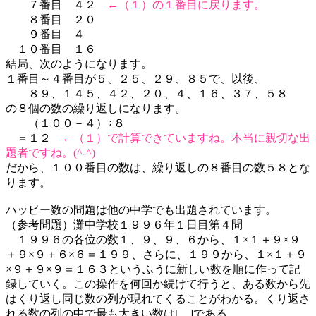
７番目 ４２
←（１）の１番目に戻ります。
８番目 ２０
９番目 ４
１０番目 １６
結局、次のようになります。
１番目～４番目が５、２５、２９、８５で、以後、
８９、１４５、４２、２０、４、１６、３７、５８
の８個の数の繰り返しになります。
（１００－４）÷８
＝１２
←（１）で計算できていますね。本当に親切な出
題者ですね。(^-^)
だから、１００番目の数は、繰り返しの８番目の数５８とな
ります。
ハッピー数の問題は他の中学でも出題されています。
（参考問題）灘中学校１９９６年１日目第４問
１９９６の各位の数１、９、９、６から、１×１＋９×９
＋９×９＋６×６＝１９９、さらに、１９９から、１×１＋９
×９＋９×９＝１６３というふうに新しい数を順に作って記
録していく。この操作を何回か続けて行うと、ある数から先
はくり返し同じ数の列が現れてくることがわかる。くり返さ
れる数の列の中で最も大きい数は[ ]である。