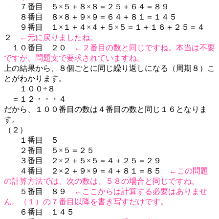
７番目 ５×５＋８×８＝２５＋６４＝８９
８番目 ８×８＋９×９＝６４＋８１＝１４５
９番目 １×１＋４×４＋５×５＝１＋１６＋２５＝４
２
←元に戻りましたね。
１０番目 ２０
←２番目の数と同じですね。本当は不要
ですが、問題文で要求されていますね。
上の結果から、８個ごとに同じ繰り返しになる（周期８）こ
とがわかります。
１００÷８
＝１２・・・４
だから、１００番目の数は４番目の数と同じ１６となりま
す。
（２）
１番目 ５
２番目 ５×５＝２５
３番目 ２×２＋５×５＝４＋２５＝２９
４番目 ２×２＋９×９＝４＋８１＝８５
←この問題
の計算方法では、次の数は、５８の場合と同じですね。
５番目 ８９
←ここからは計算する必要はありませ
ん。（１）の７番目以降を書き写すだけです。
６番目 １４５