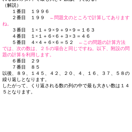
（解説）
１番目 １９９６
２番目 １９９
←問題文のところで計算してあります
ね。
３番目 １×１＋９×９＋９×９＝１６３
４番目 １×１＋６×６＋３×３＝４６
５番目 ４×４＋６×６＝５２
←この問題の計算方法
では、次の数は、２５の場合と同じですね。以下、附設の問
題の計算を利用します。
６番目 ２９
７番目 ８５
以後、８９、１４５、４２、２０、４、１６、３７、５８の
繰り返しとなります。
したがって、くり返される数の列の中で最も大きい数は１４
５となります。