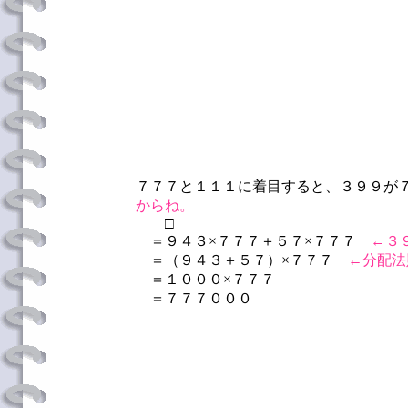
７７７と１１１に着目すると、３９９が
からね。
□
＝９４３×７７７＋５７×７７７
←３
＝（９４３＋５７）×７７７
←分配法
＝１０００×７７７
＝７７７０００