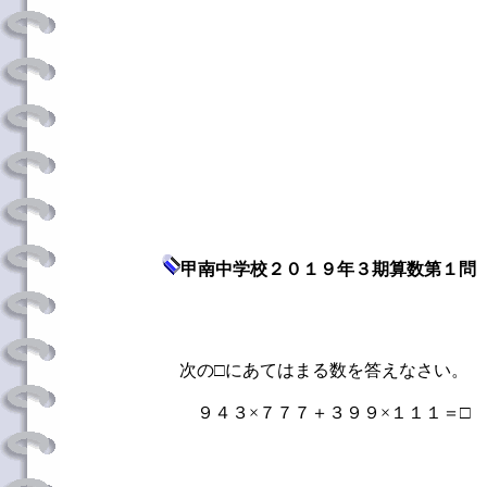
甲南中学校２０１９年３期算数第１問
次の□にあてはまる数を答えなさい。
９４３×７７７＋３９９×１１１＝□