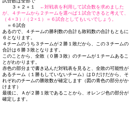
試合数は全部で
３＋２＋１
←対戦表を利用して試合数を求めました
が、４チームから２チームを選べば１試合できると考えて、
（４×３）/（２×１）＝６試合としてもいいでしょう。
＝６試合
あるので、４チームの勝利数の合計も敗戦数の合計もともに
６となります。
４チームのうち３チームが２勝１敗だから、この３チームの
合計は６勝３敗となります。
このことから、全敗（０勝３敗）のチームが１チームあるこ
とがわかります。
赤色の部分まで書き込んだ対戦表を見ると、全敗の可能性が
あるチーム（１勝もしていないチーム）はＤだけだから、そ
れぞれのチームの勝敗数が確定します（図の青色の部分がか
けます）
最後に、Ａが２勝１敗であることから、オレンジ色の部分が
確定します。