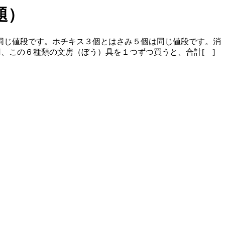
題）
同じ値段です。ホチキス３個とはさみ５個は同じ値段です。消
、この６種類の文房（ぼう）具を１つずつ買うと、合計[ ]