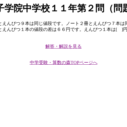
子学院中学校１１年第２問（問
えんぴつ９本は同じ値段です。ノート２冊とえんぴつ７本は
えんぴつ１本の値段の差は６６円です。えんぴつ１本は[ ]円
解答・解説を見る
中学受験・算数の森TOPページへ