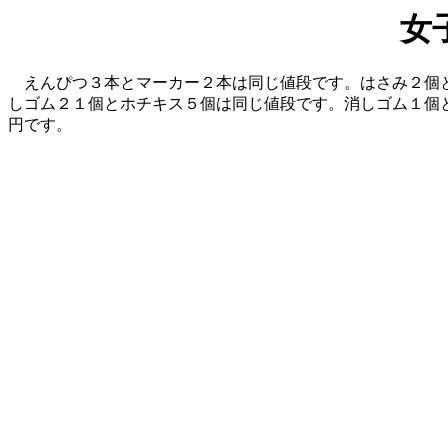
女
えんぴつ３本とマーカー２本は同じ値段です。はさみ２個と
しゴム２１個とホチキス５個は同じ値段です。消しゴム１個と
円です。