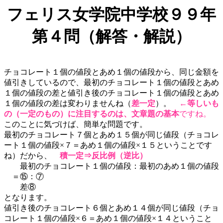
フェリス女学院中学校９９年
第４問（解答・解説）
チョコレート１個の値段とあめ１個の値段から、同じ金額を
値引きしているので、最初のチョコレート１個の値段とあめ
１個の値段の差と値引き後のチョコレート１個の値段とあめ
１個の値段の差は変わりませんね（
差一定
）。
←
等しいも
の（一定のもの）に注目するのは、文章題の基本
ですね。
このことに気づけば、簡単な問題です。
最初のチョコレート７個とあめ１５個が同じ値段（チョコレ
ート１個の値段×７＝あめ１個の値段×１５ということです
ね）だから、
積一定⇒反比例（逆比）
最初のチョコレート１個の値段：最初のあめ１個の値段
＝⑮：⑦
差⑧
となります。
値引き後のチョコレート６個とあめ１４個が同じ値段（チョ
コレート１個の値段×６＝あめ１個の値段×１４ということ