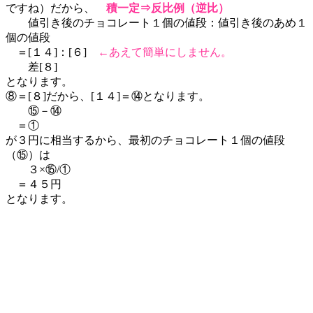
ですね）だから、
積一定⇒反比例（逆比）
値引き後のチョコレート１個の値段：値引き後のあめ１
個の値段
＝[１４]：[６]
←あえて簡単にしません。
差[８]
となります。
⑧＝[８]だから、[１４]＝⑭となります。
⑮－⑭
＝①
が３円に相当するから、最初のチョコレート１個の値段
（⑮）は
３×⑮/①
＝４５円
となります。