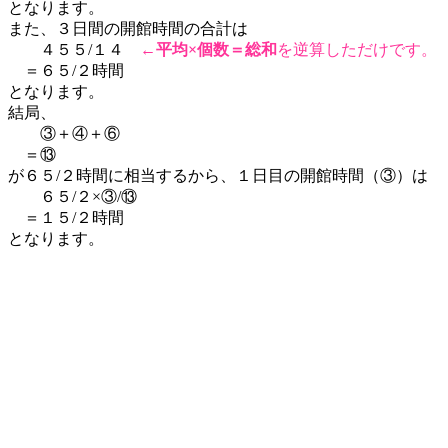
となります。
また、３日間の開館時間の合計は
４５５/１４
←
平均×個数＝総和
を逆算しただけです。
＝６５/２時間
となります。
結局、
③＋④＋⑥
＝⑬
が６５/２時間に相当するから、１日目の開館時間（③）は
６５/２×③/⑬
＝１５/２時間
となります。