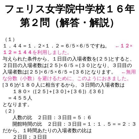
フェリス女学院中学校１６年
第２問（解答・解説）
（１）
１．４４＝１．２×１．２＝６/５×６/５ですね。
←
１２×
１２＝１４４
を利用しました。
与えられた条件から、１日目の入場者数を[２５]とすると、
２日目の入場者数は[２５]×６/５＝[３０]となり、３日目の
入場者数は[２５]×６/５×６/５＝[３６]となります。
←無用
な分数（小数）を避けるために、このようにおきました。
[３６]が１８０人に相当するから、３日間の入場者数は
１８０×（[２５]＋[３０]＋[３６]）/[３６]
＝４５５人
となります。
（２）
人数の比 ２日目：３日目＝５：６
開館時間の比 ２日目：３日目＝１：１．５＝＝２：３
だから、１時間あたりの入場者数の比は
２日目：３日目