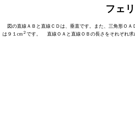
フェリ
図の直線ＡＢと直線ＣＤは、垂直です。また、三角形ＯＡＤ
２
は９１cm
です。 直線ＯＡと直線ＯＢの長さをそれぞれ求