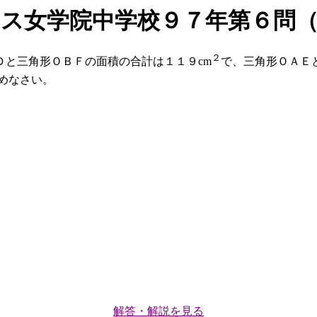
ス女学院中学校９７年第６問
２
と三角形ＯＢＦの面積の合計は１１９cm
で、三角形ＯＡＥ
めなさい。
解答・解説を見る