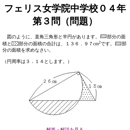
フェリス女学院中学校０４年
第３問（問題）
図のように、直角三角形と半円があります。
部分の面
2
積と
部分の面積の合計は、１３６．９７cm
です。
部
分の面積を求めなさい。
（円周率は３．１４とします。）
解答・解説を見る