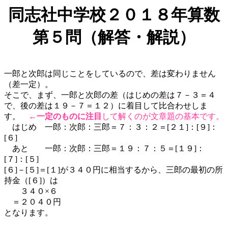
同志社中学校２０１８年算数
第５問（解答・解説）
一郎と次郎は同じことをしているので、差は変わりません
（差一定）。
そこで、まず、一郎と次郎の差（はじめの差は７－３＝４
で、後の差は１９－７＝１２）に着目して比合わせしま
す。
←
一定のものに注目
して解くのが文章題の基本です。
はじめ 一郎：次郎：三郎＝７：３：２＝[２１]：[９]：
[６]
あと 一郎：次郎：三郎＝１９：７：５＝[１９]：
[７]：[５]
[６]－[５]＝[１]が３４０円に相当するから、三郎の最初の所
持金（[６]）は
３４０×６
＝２０４０円
となります。