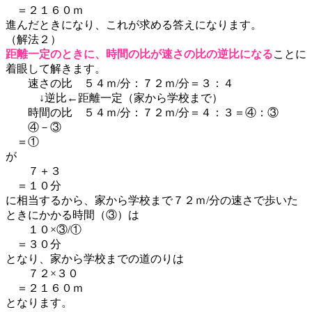
＝２１６０ｍ
進んだときになり、これが求める答えになります。
（解法２）
距離一定のときに、時間の比が速さの比の逆比になる
ことに
着眼して解きます。
速さの比 ５４ｍ/分：７２ｍ/分＝３：４
↓逆比←距離一定（家から学校まで）
時間の比 ５４ｍ/分：７２ｍ/分＝４：３＝④：③
④－③
＝①
が
７＋３
＝１０分
に相当するから、家から学校まで７２ｍ/分の速さで歩いた
ときにかかる時間（③）は
１０×③/①
＝３０分
となり、家から学校までの道のりは
７２×３０
＝２１６０ｍ
となります。