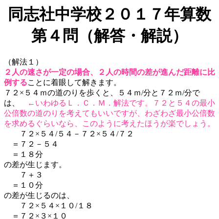
同志社中学校２０１７年算数
第４問（解答・解説）
（解法１）
２人の速さが一定の場合、２人の時間の差が進んだ距離に比
例する
ことに着眼して解きます。
７２×５４ｍの道のりを歩くと、５４ｍ/分と７２ｍ/分で
は、
←いわゆるＬ．Ｃ．Ｍ．解法です。７２と５４の最小
公倍数の道のりを考えてもいいですが、わざわざ最小公倍数
を求めるぐらいなら、このように考えたほうが楽でしょう。
７２×５４/５４－７２×５４/７２
＝７２－５４
＝１８分
の差が生じます。
７＋３
＝１０分
の差が生じるのは、
７２×５４×１０/１８
＝７２×３×１０