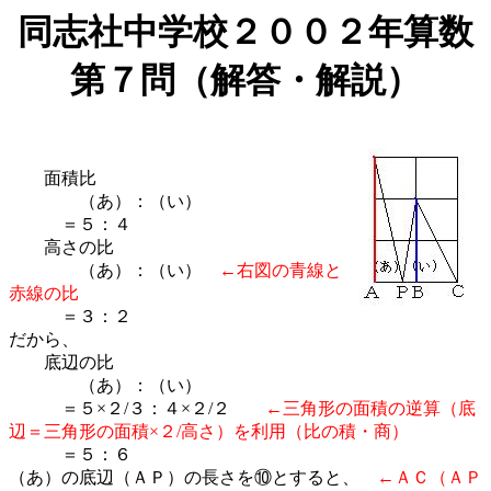
同志社中学校２００２年算数
第７問（解答・解説）
面積比
（あ）：（い）
＝５：４
高さの比
（あ）：（い）
←右図の青線と
赤線の比
＝３：２
だから、
底辺の比
（あ）：（い）
＝５×２/３：４×２/２
←三角形の面積の逆算（底
辺＝三角形の面積×２/高さ）を利用（比の積・商）
＝５：６
（あ）の底辺（ＡＰ）の長さを⑩とすると、
←ＡＣ（ＡＰ