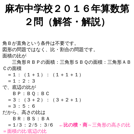
麻布中学校２０１６年算数第
２問（解答・解説）
角Ｂが直角という条件は不要です。
図形の問題ではなく、比・割合の問題です。
面積の比が
三角形ＲＢＰの面積：三角形ＳＢＱの面積：三角形ＡＢ
Ｃの面積
＝１：（１＋１）：（１＋１＋１）
＝１：２：３
で、底辺の比が
ＢＰ：ＢＱ：ＢＣ
＝３：（３＋２）：（３＋２＋１）
＝３：５：６
だから、高さの比は
ＢＲ：ＢＳ：ＢＡ
＝１/３：２/５：３/６
←
比の積・商
～三角形の高さの比
＝面積の比/底辺の比