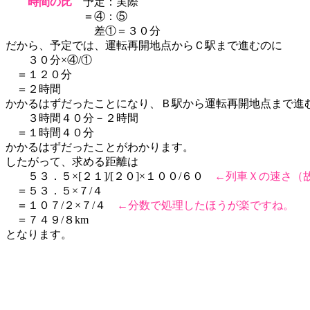
時間の比
予定：実際
＝④：⑤
差①＝３０分
だから、予定では、運転再開地点からＣ駅まで進むのに
３０分×④/①
＝１２０分
＝２時間
かかるはずだったことになり、Ｂ駅から運転再開地点まで進
３時間４０分－２時間
＝１時間４０分
かかるはずだったことがわかります。
したがって、求める距離は
５３．５×[２１]/[２０]×１００/６０
←列車Ｘの速さ（故
＝５３．５×７/４
＝１０７/２×７/４
←分数で処理したほうが楽ですね。
＝７４９/８km
となります。