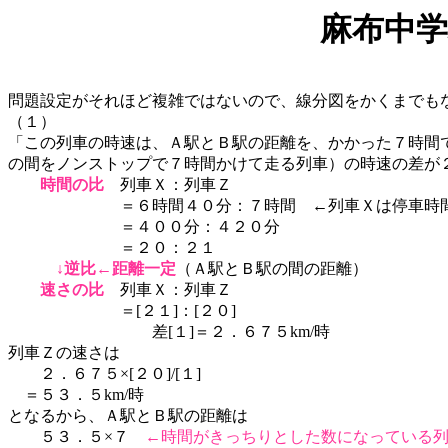
麻布中学
問題設定がそれほど複雑ではないので、線分図をかくまでも
（１）
「この列車の時速は、Ａ駅とＢ駅の距離を、かかった７時間
の間をノンストップで７時間かけて走る列車）の時速の差が２
時間の比
列車Ｘ：列車Ｚ
＝６時間４０分：７時間 ←列車Ｘは停車時間を
＝４００分：４２０分
＝２０：２１
↓逆比←距離一定
（Ａ駅とＢ駅の間の距離）
速さの比
列車Ｘ：列車Ｚ
＝[２１]：[２０]
差[１]＝２．６７５km/時
列車Ｚの速さは
２．６７５×[２０]/[１]
＝５３．５km/時
となるから、Ａ駅とＢ駅の距離は
５３．５×７
←時間がきっちりとした数になっている