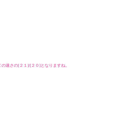
さの[２１]/[２０]となりますね。