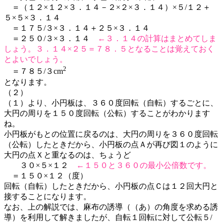
＝（１２×１２×３．１４－２×２×３．１４）×５/１２＋
５×５×３．１４
＝１７５/３×３．１４＋２５×３．１４
＝２５０/３×３．１４
←３．１４の計算はまとめてしま
しょう。３．１４×２５＝７８．５となることは覚えておく
とよいでしょう。
2
＝７８５/３cm
となります。
（２）
（１）より、小円板は、３６０度回転（自転）するごとに、
大円の周りを１５０度回転（公転）することがわかります
ね。
小円板がもとの位置に戻るのは、大円の周りを３６０度回転
（公転）したときだから、小円板の点Ａが再び図１のように
大円の点Ｘと重なるのは、ちょうど
３０×５×１２
←１５０と３６０の最小公倍数です。
＝１５０×１２（度）
回転（自転）したときだから、小円板の点Ｃは１２回大円と
接することになります。
なお、上の解説では、麻布の誘導（（あ）の角度を求める誘
導）を利用して解きましたが、自転１回転に対して公転５/