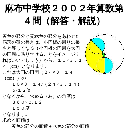
麻布中学校２００２年算数第
４問（解答・解説）
黄色の部分と黄緑色の部分をあわせた
扇形の孤の長さは、小円板の周りの長
さと等しくなる（小円板の円周を大円
の円周に貼り付けることをイメージす
ればいいでしょう）から、１０×３．１
４（cm）となります。
これは大円の円周（２４×３．１４
（cm））の
１０×３．１４/（２４×３．１４）
＝５/１２倍
となるから、求める（あ）の角度は
３６０×５/１２
＝１５０度
となります。
求める面積は
黄色の部分の面積＋水色の部分の面積