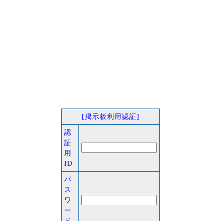
[掲示板利用認証]
認
証
用
ID
パ
ス
ワ
ー
ド